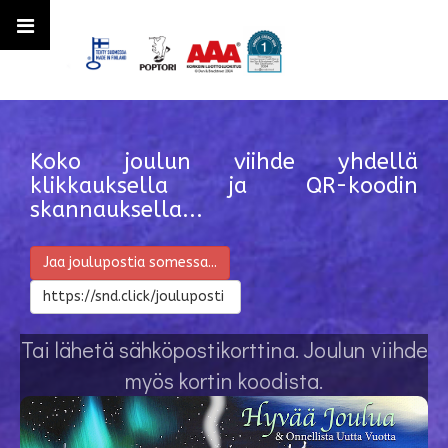
Koko joulun viihde yhdellä
klikkauksella ja QR-koodin
skannauksella...
Jaa joulupostia somessa...
https://snd.click/jouluposti
Tai lähetä sähköpostikorttina. Joulun viihde
myös kortin koodista.