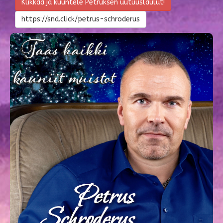
Klikkaa ja kuuntele Petruksen uutuuslaulut!
https://snd.click/petrus-schroderus