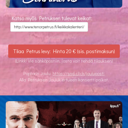
Katso myös Petruksen tulevat keikat:
http://www.tenorpetrus.fi/keikkakalenteri/
Tilaa Petrus levy: Hinta 20 € (sis. postimaksun)
(Linkki vie sähköpostiin, josta voit tehdä tilauksen)
Poptorin Joulu:
https://snd.click/jouluposti
Alla Petruksen Joulukiertueen konserttipaikat.